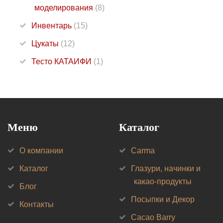
моделирования
(8)
Инвентарь
(15)
Цукаты
(12)
Тесто КАТАИФИ
(1)
Меню
Каталог
О компании
Carma
Каталог
Глазури, начинки и
какао-продукты
Блог
Посыпки и Декор
Контакты
Cacao Barry