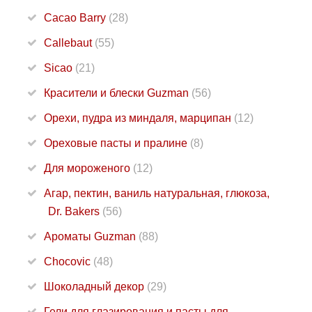
Cacao Barry
(28)
Callebaut
(55)
Sicao
(21)
Красители и блески Guzman
(56)
Орехи, пудра из миндаля, марципан
(12)
Ореховые пасты и пралине
(8)
Для мороженого
(12)
Агар, пектин, ваниль натуральная, глюкоза,
Dr. Bakers
(56)
Ароматы Guzman
(88)
Chocovic
(48)
Шоколадный декор
(29)
Гели для глазирования и пасты для