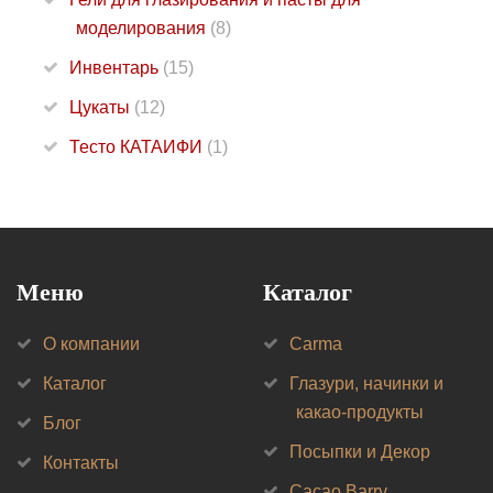
моделирования
(8)
Инвентарь
(15)
Цукаты
(12)
Тесто КАТАИФИ
(1)
Меню
Каталог
О компании
Carma
Каталог
Глазури, начинки и
какао-продукты
Блог
Посыпки и Декор
Контакты
Cacao Barry