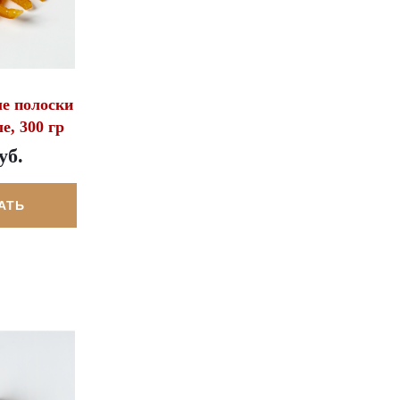
е полоски
е, 300 гр
уб.
АТЬ