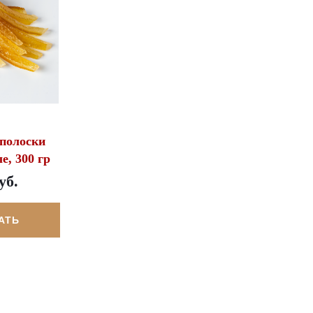
полоски
е, 300 гр
уб.
АТЬ