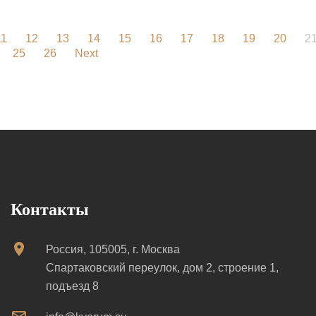
11
12
13
14
15
16
17
18
19
20
2
25
26
Next
Контакты
Россия, 105005, г. Москва
Спартаковский переулок, дом 2, строение 1,
подъезд 8