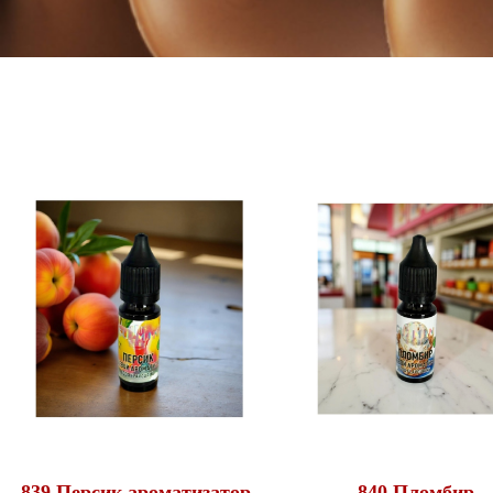
839 Персик ароматизатор,
840 Пломбир