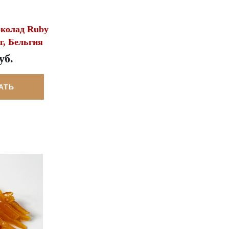
колад Ruby
кг, Бельгия
уб.
АТЬ