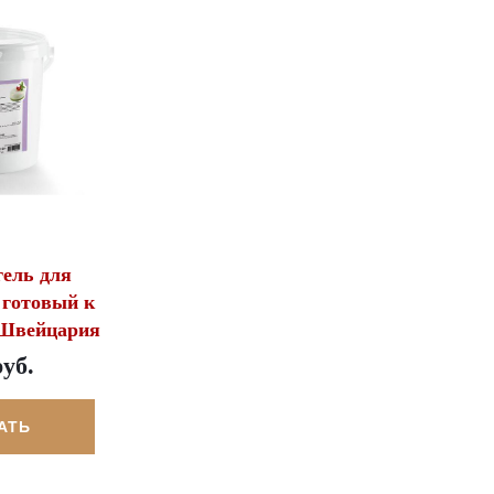
ель для
 готовый к
 Швейцария
руб.
АТЬ