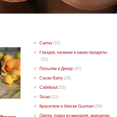
Carma
(37)
Глазури, начинки и какао-продукты
(51)
Посыпки и Декор
(45)
Cacao Barry
(28)
Callebaut
(55)
Sicao
(21)
Красители и блески Guzman
(56)
Орехи, пудра из миндаля, марципан
-Фрутти