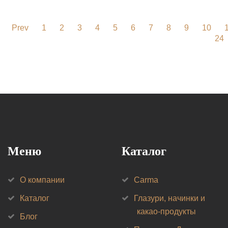
Prev
1
2
3
4
5
6
7
8
9
10
24
Меню
Каталог
О компании
Carma
Каталог
Глазури, начинки и
какао-продукты
Блог