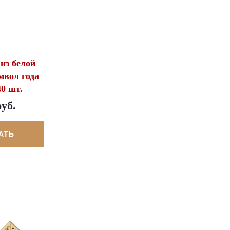
из белой
мвол года
40 шт.
руб.
АТЬ