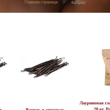
Главная страница
Каталог
Лауриновая гла
20 кг, Р
х
Ваниль в стручках