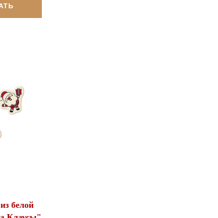
АТЬ
из белой
а Клаусы",