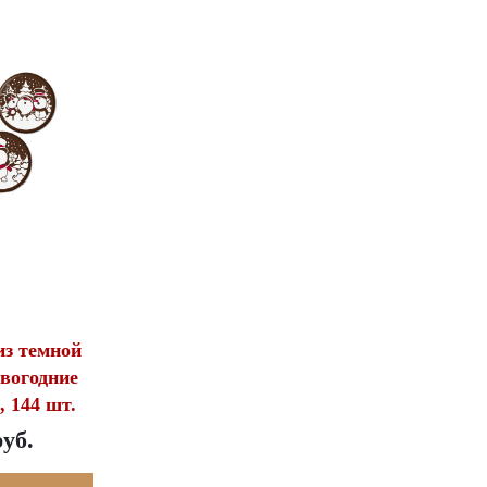
з темной
вогодние
 144 шт.
руб.