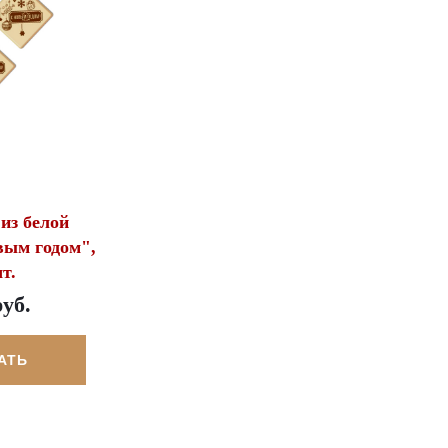
из белой
вым годом",
т.
руб.
АТЬ