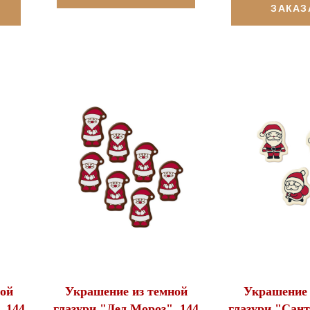
ЗАКАЗ
ой
Украшение из темной
Украшение 
, 144
глазури "Дед Мороз", 144
глазури "Сант