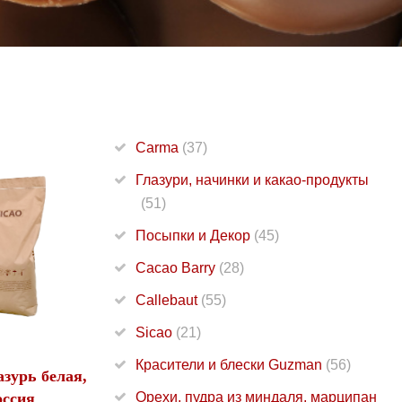
Carma
(37)
Глазури, начинки и какао-продукты
(51)
Посыпки и Декор
(45)
Cacao Barry
(28)
Callebaut
(55)
Sicao
(21)
Красители и блески Guzman
(56)
зурь белая,
оссия
Орехи, пудра из миндаля, марципан