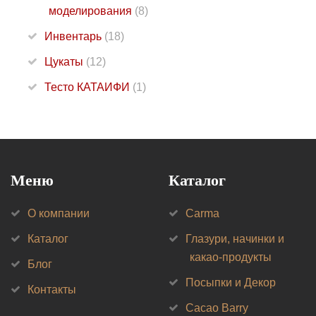
моделирования
(8)
Инвентарь
(18)
Цукаты
(12)
Тесто КАТАИФИ
(1)
Меню
Каталог
О компании
Carma
Каталог
Глазури, начинки и
какао-продукты
Блог
Посыпки и Декор
Контакты
Cacao Barry