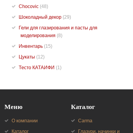
Chocovic
(48)
Шоколадный декор
(29)
Гели для глазирования и пасты для
моделирования
(8)
Инвентарь
(15)
Цукаты
(12)
Тесто КАТАИФИ
(1)
Меню
Каталог
О компании
Carma
Каталог
Глазури, начинки и