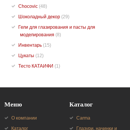
Chocovic
(48)
Шоколадный декор
(29)
Гели для глазирования и пасты для
моделирования
(8)
Инвентарь
(15)
Цукаты
(12)
Тесто КАТАИФИ
(1)
Меню
Каталог
О компании
Carma
Каталог
Глазури, начинки и