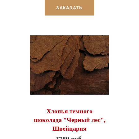
ЗАКАЗАТЬ
Хлопья темного
шоколада "Черный лес",
Швейцария
3780 руб.