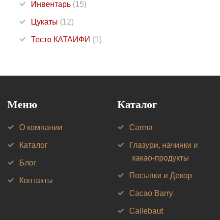
Инвентарь
(15)
Цукаты
(12)
Тесто КАТАИФИ
(1)
Меню
Каталог
О компании
Carma
Каталог
Глазури, начинки и
какао-продукты
Блог
Посыпки и Декор
Контакты
Cacao Barry
Callebaut