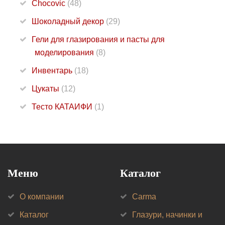
Chocovic
(48)
Шоколадный декор
(29)
Гели для глазирования и пасты для
моделирования
(8)
Инвентарь
(18)
Цукаты
(12)
Тесто КАТАИФИ
(1)
Меню
Каталог
О компании
Carma
Каталог
Глазури, начинки и