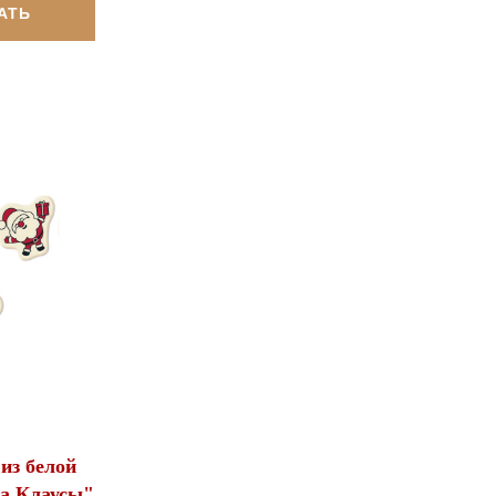
АТЬ
из белой
а Клаусы",