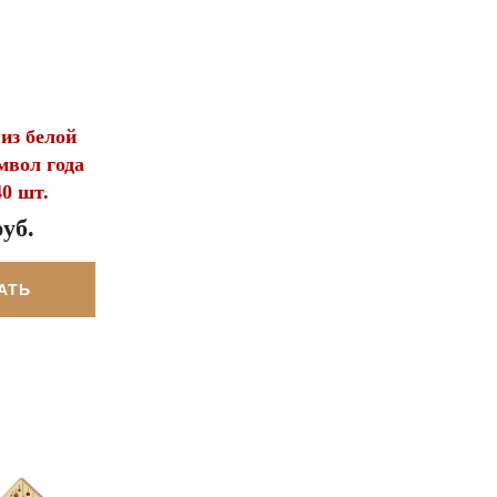
из белой
мвол года
40 шт.
руб.
АТЬ