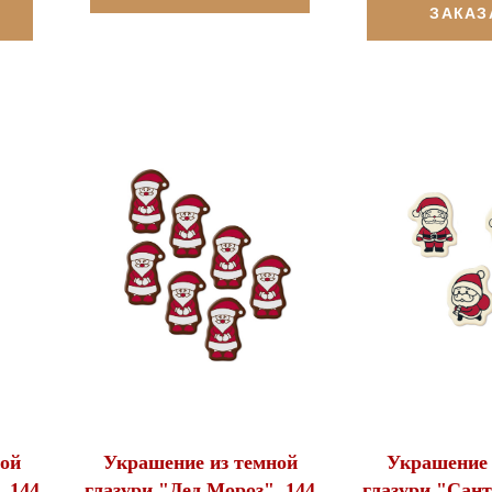
ЗАКАЗ
ой
Украшение из темной
Украшение 
, 144
глазури "Дед Мороз", 144
глазури "Сант