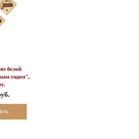
из белой
вым годом",
т.
руб.
АТЬ