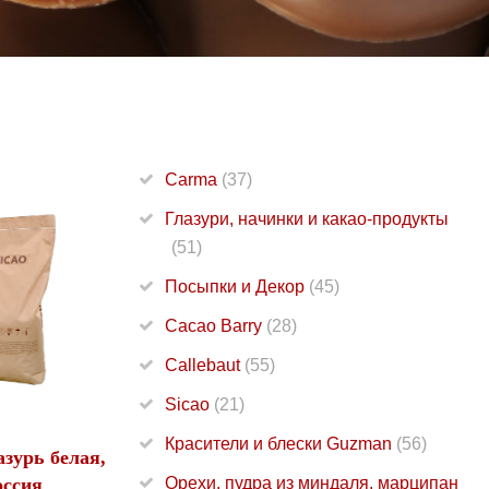
Carma
(37)
Глазури, начинки и какао-продукты
(51)
Посыпки и Декор
(45)
Cacao Barry
(28)
Callebaut
(55)
Sicao
(21)
Красители и блески Guzman
(56)
зурь белая,
оссия
Орехи, пудра из миндаля, марципан