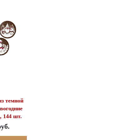
з темной
вогодние
 144 шт.
руб.