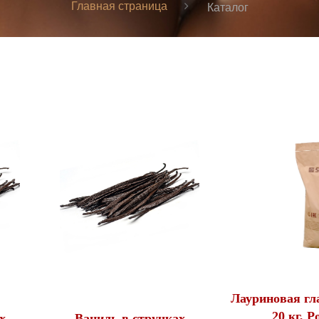
Главная страница
Каталог
Лауриновая гла
20 кг, Р
х
Ваниль в стручках