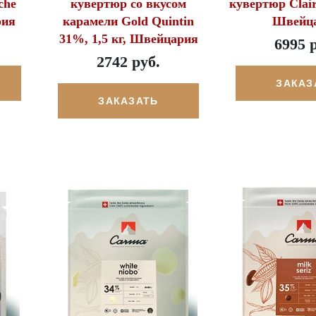
che
кувертюр со вкусом
кувертюр Clair
рия
карамели Gold Quintin
Швейц
31%, 1,5 кг, Швейцария
6995 
2742 руб.
ЗАКАЗ
ЗАКАЗАТЬ