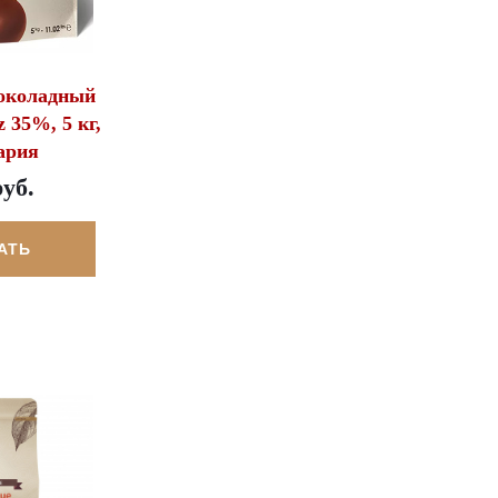
околадный
 35%, 5 кг,
ария
руб.
АТЬ