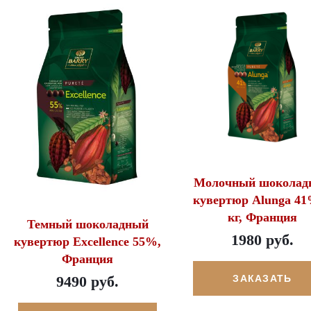
Молочный шоколад
кувертюр Alunga 41
кг, Франция
Темный шоколадный
1980 руб.
кувертюр Excellence 55%,
Франция
9490 руб.
ЗАКАЗАТЬ