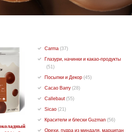
Carma
(37)
Глазури, начинки и какао-продукты
(51)
Посыпки и Декор
(45)
Cacao Barry
(28)
Callebaut
(55)
Sicao
(21)
Красители и блески Guzman
(56)
околадный
Орехи, пудра из миндаля, марципан