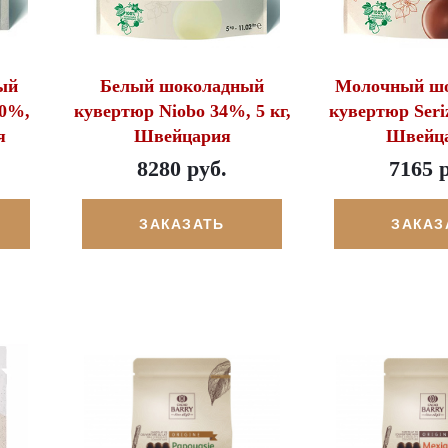
ый
Белый шоколадный
Молочный ш
50%,
кувертюр Niobo 34%, 5 кг,
кувертюр Seriz
я
Швейцария
Швейц
8280 руб.
7165 
ЗАКАЗАТЬ
ЗАКАЗ