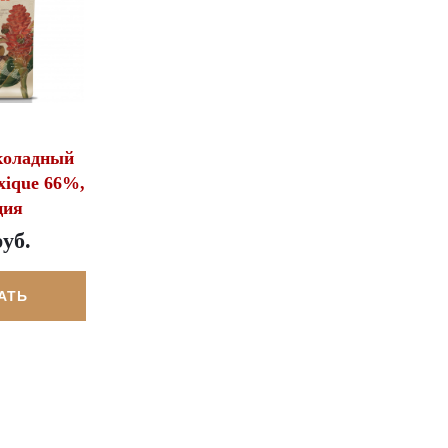
коладный
xique 66%,
ция
руб.
АТЬ