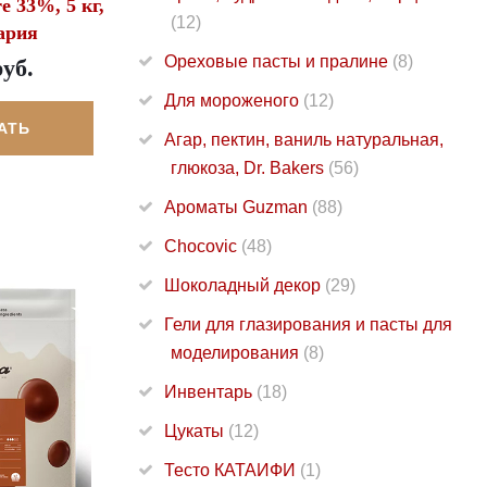
e 33%, 5 кг,
(12)
ария
Ореховые пасты и пралине
(8)
руб.
Для мороженого
(12)
АТЬ
Агар, пектин, ваниль натуральная,
глюкоза, Dr. Bakers
(56)
Ароматы Guzman
(88)
Chocovic
(48)
Шоколадный декор
(29)
Гели для глазирования и пасты для
моделирования
(8)
Инвентарь
(18)
Цукаты
(12)
Тесто КАТАИФИ
(1)