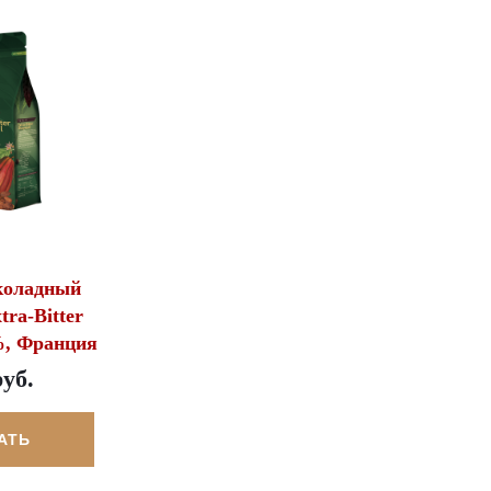
коладный
ra-Bitter
%, Франция
руб.
АТЬ