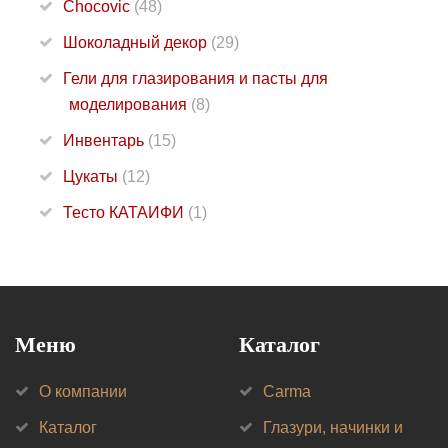
Chocovic
(48)
Шоколадный декор
(29)
Гели для глазирования и пасты для
моделирования
(8)
Инвентарь
(15)
Цукаты
(12)
Тесто КАТАИФИ
(1)
Меню
Каталог
О компании
Carma
Каталог
Глазури, начинки и